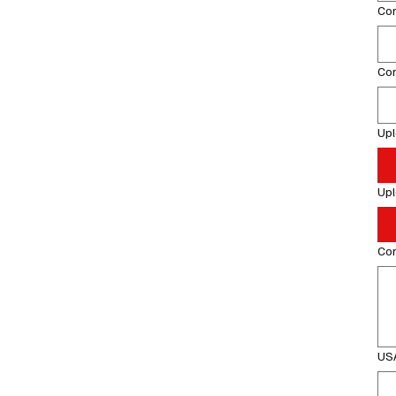
Co
Co
Up
Up
Com
USA