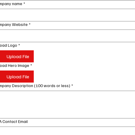
mpany name
*
mpany Website
*
load Logo
*
Upload File
load Hero Image
*
Upload File
pany Description (100 words or less)
*
 Contact Email