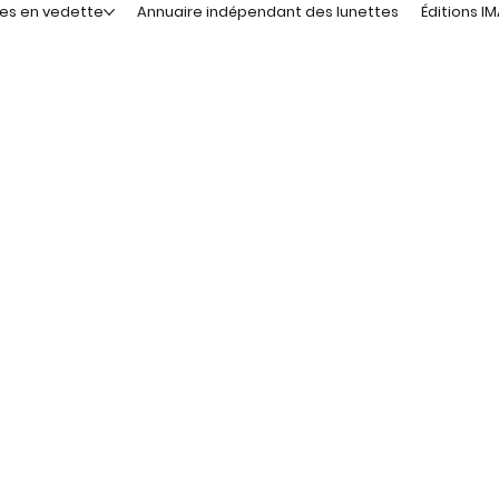
les en vedette
Annuaire indépendant des lunettes
Éditions I