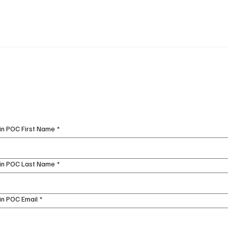
n POC First Name
*
in POC Last Name
*
n POC Email
*