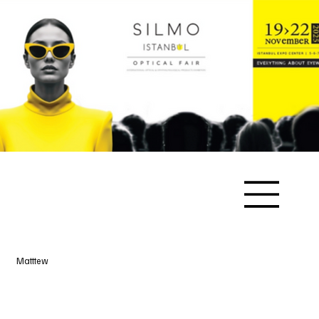
Matttew