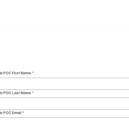
n POC First Name
*
in POC Last Name
*
n POC Email
*