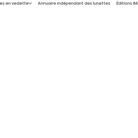
les en vedette
Annuaire indépendant des lunettes
Éditions I