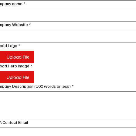
mpany name
*
mpany Website
*
load Logo
*
Upload File
load Hero Image
*
Upload File
pany Description (100 words or less)
*
 Contact Email