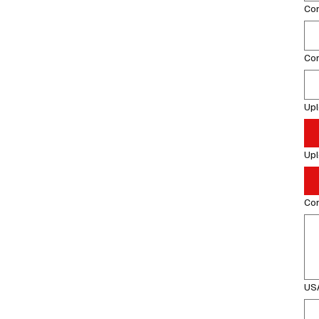
Co
Co
Up
Up
Com
USA