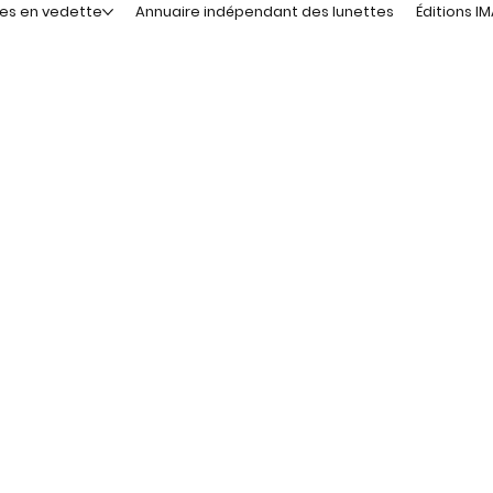
les en vedette
Annuaire indépendant des lunettes
Éditions I