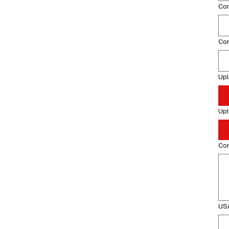
Co
Co
Up
Up
Com
USA