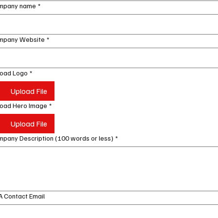
mpany name
*
mpany Website
*
load Logo
*
Upload File
load Hero Image
*
Upload File
pany Description (100 words or less)
*
 Contact Email