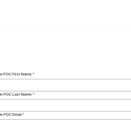
n POC First Name
*
in POC Last Name
*
n POC Email
*